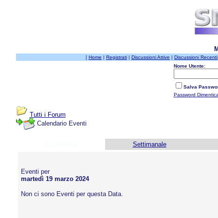
M
[
Home
|
Registrati
|
Discussioni Attive
|
Discussioni Recenti
Nome Utente:
Salva Passwo
Password Dimentic
Tutti i Forum
Calendario Eventi
Giornaliero
Settimanale
Eventi per
martedì 19 marzo 2024
Non ci sono Eventi per questa Data.