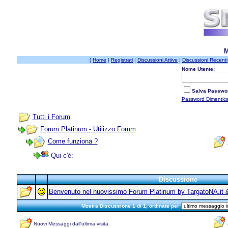
M
[
Home
|
Registrati
|
Discussioni Attive
|
Discussioni Recenti
Nome Utente:
Salva Passwo
Password Dimentic
Tutti i Forum
Forum Platinum - Utilizzo Forum
Come funziona ?
Qui c'è:
Discussione
Benvenuto nel nuovissimo Forum Platinum by TargatoNA.it & 
Mostra Discussione 1 di 1, ordinate per
Nuovi Messaggi dall'ultima visita.