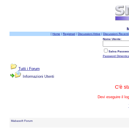
M
[
Home
|
Registrati
|
Discussioni Attive
|
Discussioni Recenti
Nome Utente:
Salva Passwo
Password Dimentic
Tutti i Forum
Informazioni Utenti
C'è s
Devi eseguire il lo
Mabasoft Forum