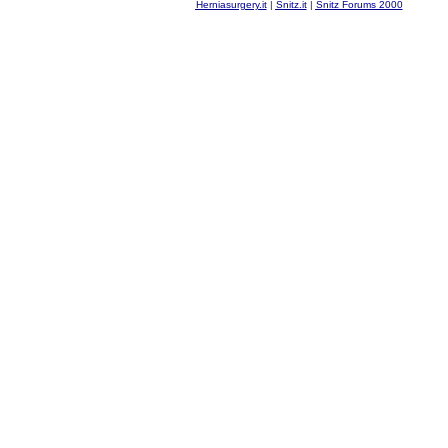
Herniasurgery.it
|
Snitz.it
|
Snitz Forums 2000