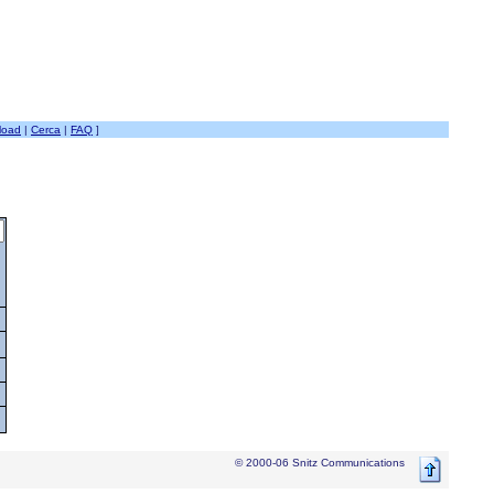
load
|
Cerca
|
FAQ
]
© 2000-06 Snitz Communications