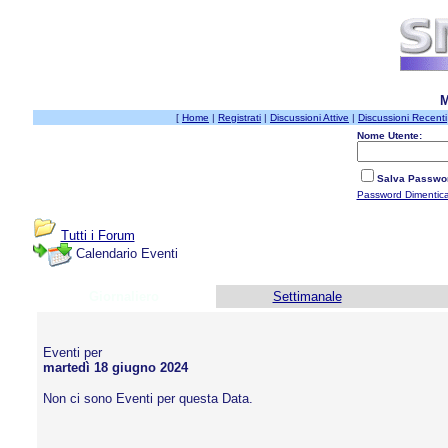
M
[
Home
|
Registrati
|
Discussioni Attive
|
Discussioni Recenti
Nome Utente:
Salva Passwo
Password Dimentic
Tutti i Forum
Calendario Eventi
Giornaliero
Settimanale
Eventi per
martedì 18 giugno 2024
Non ci sono Eventi per questa Data.