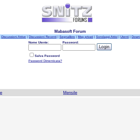
Mabasoft Forum
|
Discussioni Attive
|
Discussioni Recenti
|
Segnalibro
|
Msg privati
|
Sondaggi Attivi
|
Utenti
|
Down
Nome Utente:
Password:
Salva Password
Password Dimenticata?
le
Mensile