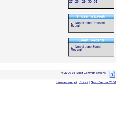
27
28
29
30
31
Prossimi Eventi
Non ci sono Prossimi
Eventi.
Eventi Recenti
Non ci sono Eventi
Recenti.
© 2000-06 Snitz Communications
Herniasurgery.it
|
Snitz.it
|
Snitz Forums 2000