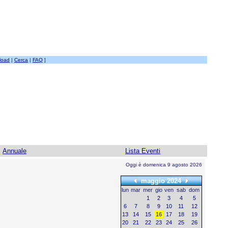
load
|
Cerca
|
FAQ
]
Annuale
Lista Eventi
Oggi è domenica 9 agosto 2026
maggio 2024
lun
mar
mer
gio
ven
sab
dom
1
2
3
4
5
6
7
8
9
10
11
12
13
14
15
16
17
18
19
20
21
22
23
24
25
26