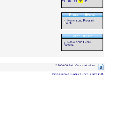
27
28
29
30
31
Prossimi Eventi
Non ci sono Prossimi
Eventi.
Eventi Recenti
Non ci sono Eventi
Recenti.
© 2000-06 Snitz Communications
Herniasurgery.it
|
Snitz.it
|
Snitz Forums 2000