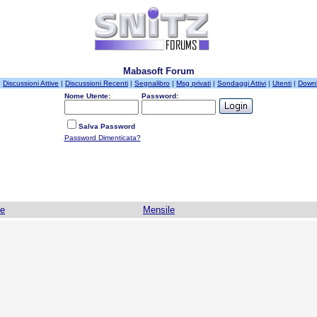
Mabasoft Forum
|
Discussioni Attive
|
Discussioni Recenti
|
Segnalibro
|
Msg privati
|
Sondaggi Attivi
|
Utenti
|
Down
Nome Utente:
Password:
Salva Password
Password Dimenticata?
le
Mensile