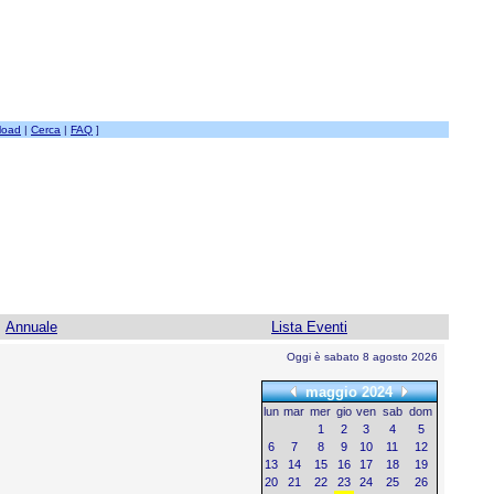
load
|
Cerca
|
FAQ
]
Annuale
Lista Eventi
Oggi è sabato 8 agosto 2026
maggio 2024
lun
mar
mer
gio
ven
sab
dom
1
2
3
4
5
6
7
8
9
10
11
12
13
14
15
16
17
18
19
20
21
22
23
24
25
26