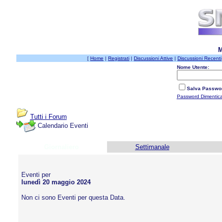
M
[
Home
|
Registrati
|
Discussioni Attive
|
Discussioni Recenti
Nome Utente:
Salva Passwo
Password Dimentic
Tutti i Forum
Calendario Eventi
Giornaliero
Settimanale
Eventi per
lunedì 20 maggio 2024
Non ci sono Eventi per questa Data.